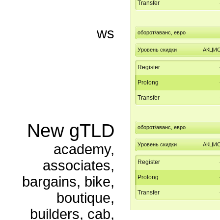
Transfer
ws
оборот/аванс, евро
Уровень скидки
АКЦИ
Register
Prolong
Transfer
New gTLD
оборот/аванс, евро
academy,
Уровень скидки
АКЦИ
associates,
Register
bargains, bike,
Prolong
Transfer
boutique,
builders, cab,