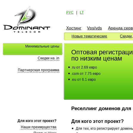
РУС
|
LT
Хостинг
Vps/vds
Аренда сер
Новые тематические
Скидки
Минимальные цены
Оптовая регистрац
по низким ценам
Скидки на .in
.ru от 2.69 евро
Партнерская программа
.com от 7.75 евро
.eu от 6.1 евро
Реселлинг доменов для
Для кого этот проект?
Для кого этот проект?
Наши преимущества
Для тех, кто регистрирует домен