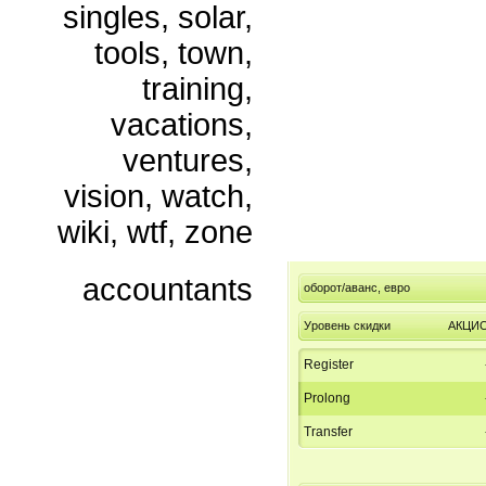
singles, solar,
tools, town,
training,
vacations,
ventures,
vision, watch,
wiki, wtf, zone
accountants
оборот/аванс, евро
Уровень скидки
АКЦИ
Register
Prolong
Transfer