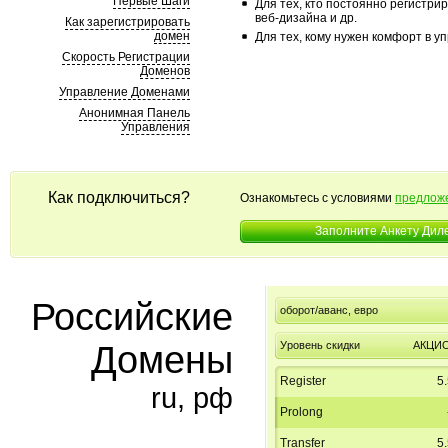
Первые Шаги
Для тех, кто постоянно регистри
веб-дизайна и др.
Как зарегистрировать
домен
Для тех, кому нужен комфорт в у
Скорость Регистрации
Доменов
Управление Доменами
Анонимная Панель
Управления
Как подключиться?
Ознакомьтесь с условиями
предложе
Заполните Анкету Дил
Российские
оборот/аванс, евро
Домены
Уровень скидки
АКЦИ
Register
5
ru, рф
Prolong
Transfer
5