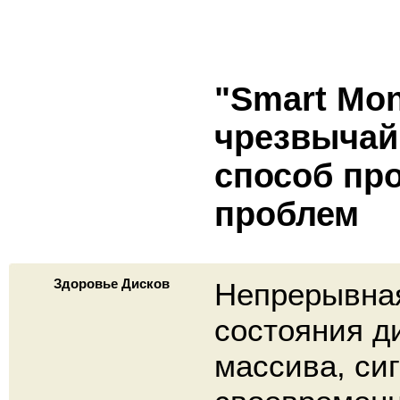
"Smart Moni
чрезвыча
способ пр
проблем
Здоровье Дисков
Непрерывная
состояния ди
массива, си