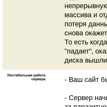
непрерывную
массива и от
потеря данны
снова окаже
То есть когд
"падает", ок
диска вышли 
Нестабильная работа
- Ваш сайт б
сервера
- Сервер нач
за паразитно