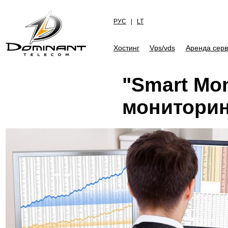
РУС
|
LT
Хостинг
Vps/vds
Аренда сер
"Smart Mon
мониторин