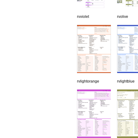
rvviolet
rvolive
rvlightorange
rvlightblue