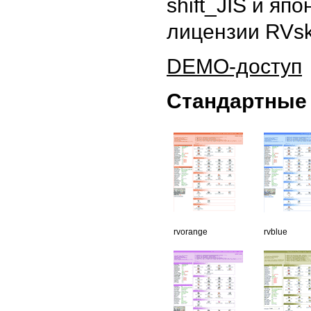
shift_JIS и яп
лицензии RVsk
DEMO-доступ
Стандартные
rvorange
rvblue