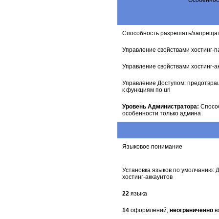
Особеннос
Способность разрешать/запреща
Управление свойствами хостинг-п
Управление свойствами хостинг-а
Управление Доступом: предотвра
к функциям по url
Уровень Администратора:
Способ
особенности только админа
Языковое понимание
Установка языков по умолчанию: 
хостинг-аккаунтов
22
языка
14
оформлений,
неограниченно
в