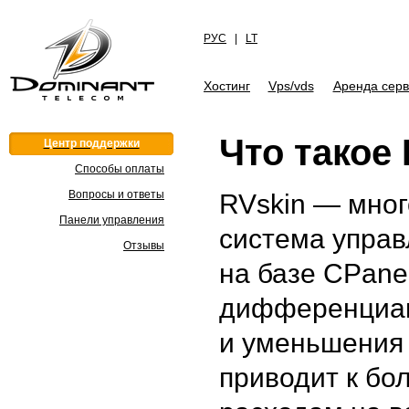
РУС
|
LT
Хостинг
Vps/vds
Аренда сер
Что такое
Центр поддержки
Способы оплаты
Вопросы и ответы
RVskin — мно
Панели управления
система управ
Отзывы
на базе CPane
дифференциац
и уменьшения 
приводит к бо