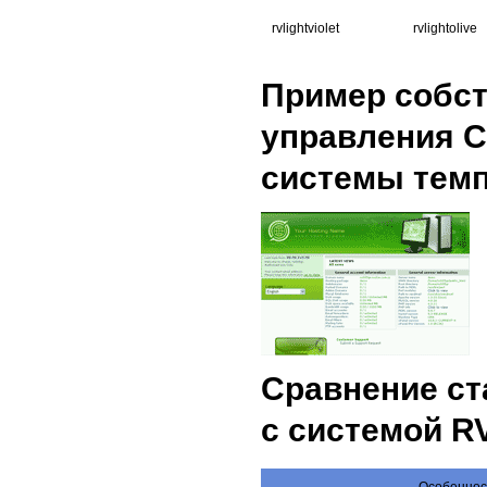
rvlightviolet
rvlightolive
Пример собс
управления C
системы темп
Сравнение ста
с системой R